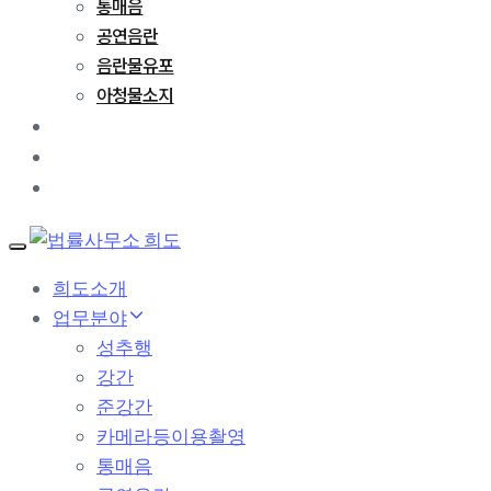
통매음
공연음란
음란물유포
아청물소지
성공사례
변호사 칼럼
문의하기
T
o
희도소개
g
업무분야
g
l
성추행
e
강간
n
a
준강간
v
카메라등이용촬영
i
g
통매음
a