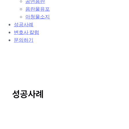
공연음란
t
음란물유포
i
o
아청물소지
n
성공사례
변호사 칼럼
문의하기
성공사례