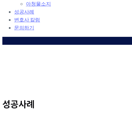
o
아청물소지
n
성공사례
변호사 칼럼
문의하기
성공사례