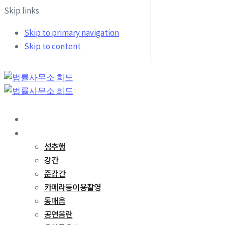
Skip links
Skip to primary navigation
Skip to content
희도소개
업무분야
성추행
강간
준강간
카메라등이용촬영
통매음
공연음란