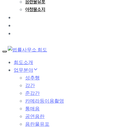
음란물유포
아청물소지
성공사례
변호사 칼럼
문의하기
T
o
희도소개
g
업무분야
g
l
성추행
e
강간
n
a
준강간
v
카메라등이용촬영
i
g
통매음
a
공연음란
t
음란물유포
i