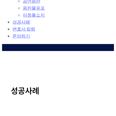
공연음란
t
음란물유포
i
o
아청물소지
n
성공사례
변호사 칼럼
문의하기
성공사례