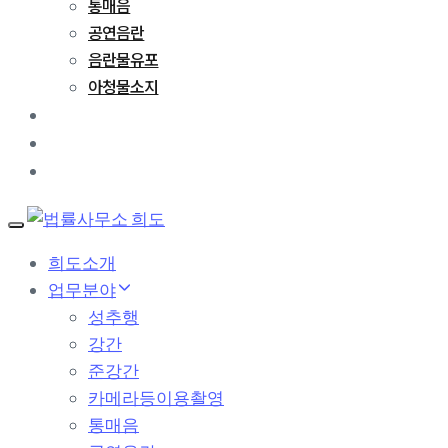
통매음
공연음란
음란물유포
아청물소지
성공사례
변호사 칼럼
문의하기
T
o
희도소개
g
업무분야
g
l
성추행
e
강간
n
a
준강간
v
카메라등이용촬영
i
g
통매음
a