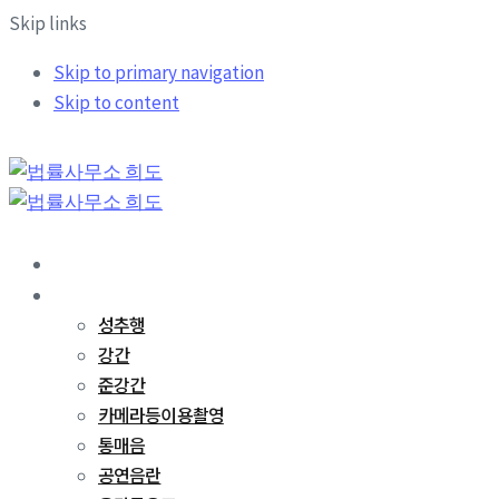
Skip links
Skip to primary navigation
Skip to content
희도소개
업무분야
성추행
강간
준강간
카메라등이용촬영
통매음
공연음란