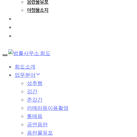
음란물유포
아청물소지
성공사례
변호사 칼럼
문의하기
T
o
희도소개
g
업무분야
g
l
성추행
e
강간
n
a
준강간
v
카메라등이용촬영
i
g
통매음
a
공연음란
t
음란물유포
i