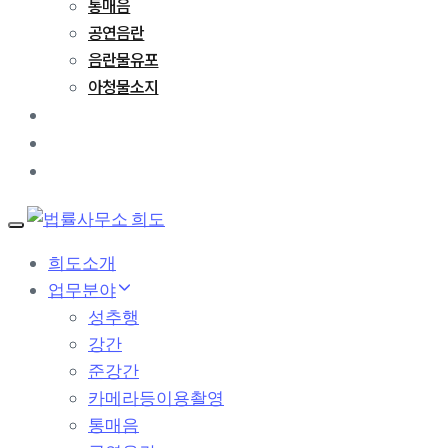
통매음
공연음란
음란물유포
아청물소지
성공사례
변호사 칼럼
문의하기
T
o
희도소개
g
업무분야
g
l
성추행
e
강간
n
a
준강간
v
카메라등이용촬영
i
g
통매음
a