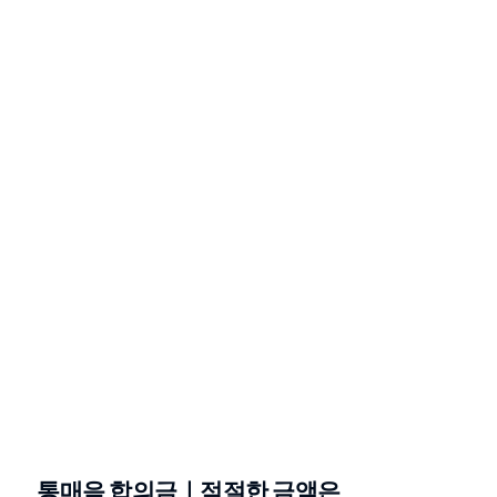
통매음 합의금｜적절한 금액은