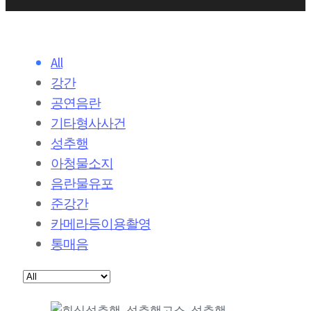
All
강간
공연음란
기타형사사건
성추행
아청물소지
음란물유포
준강간
카메라등이용촬영
통매음