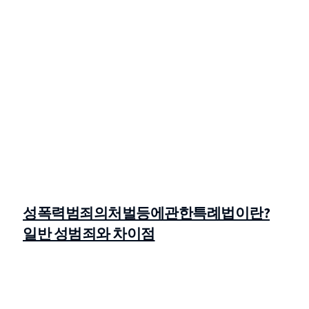
성폭력범죄의처벌등에관한특례법이란?
일반 성범죄와 차이점