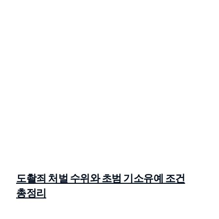
도촬죄 처벌 수위와 초범 기소유예 조건
총정리